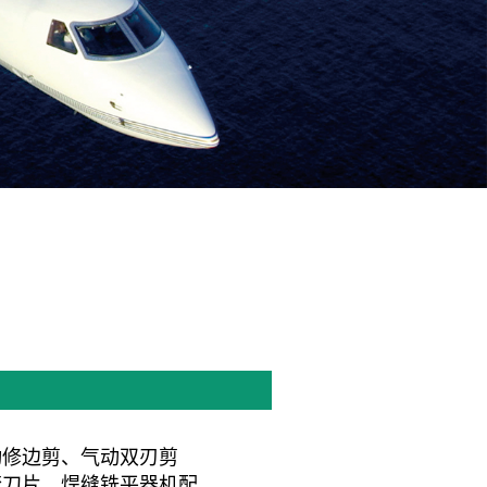
动修边剪、气动双刃剪
套刀片、焊缝铣平器机配