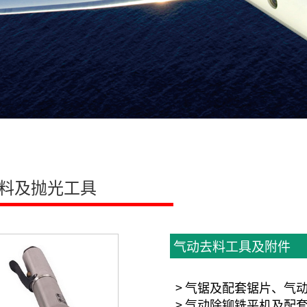
料及抛光工具
气动去料工具及附件
> 气锯及配套锯片、气
> 气动除铆铣平机及配