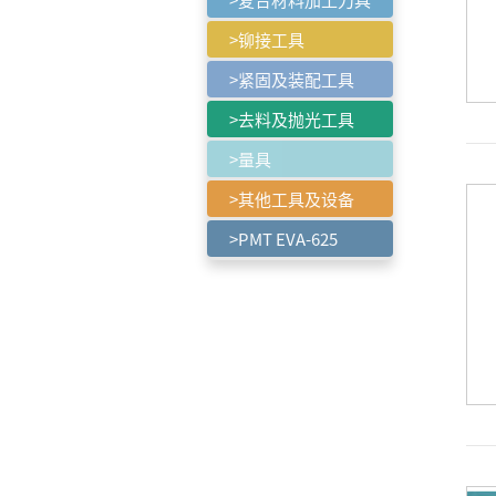
>铆接工具
>紧固及装配工具
>去料及抛光工具
>量具
>其他工具及设备
>PMT EVA-625