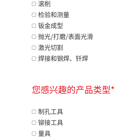
滚削
检验和测量
钣金成型
抛光/打磨/表面光滑
激光切割
焊接和钢焊、钎焊
您感兴趣的产品类型
*
制孔工具
铆接工具
量具